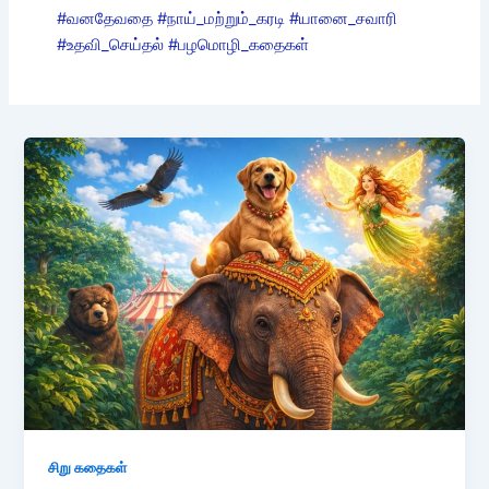
#வனதேவதை #நாய்_மற்றும்_கரடி #யானை_சவாரி
#உதவி_செய்தல் #பழமொழி_கதைகள்
சிறு கதைகள்