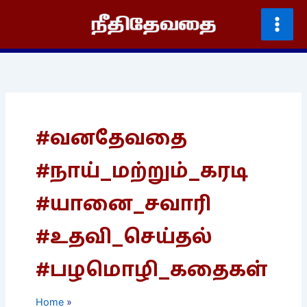
Skip
to
content
#வனதேவதை
#நாய்_மற்றும்_கரடி
#யானை_சவாரி
#உதவி_செய்தல்
#பழமொழி_கதைகள்
Home