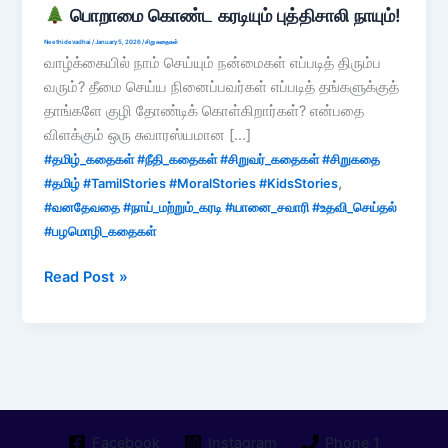
பொறாமை கொண்ட கரடியும் புத்திசாலி நாயும்!
Neethidevadhai
/
January 5, 2026
/
சிறு கதைகள்
வாழ்க்கையில் நாம் செய்யும் நன்மைகள் எப்படித் திரும்ப
வரும்? தீமை செய்ய நினைப்பவர்கள் எப்படித் தங்களுக்குத்
தாங்களே குழி தோண்டிக் கொள்கிறார்கள்? என்பதை
விளக்கும் ஒரு சுவாரஸ்யமான […]
#தமிழ்_கதைகள் #நீதி_கதைகள் #சிறுவர்_கதைகள் #சிறுகதை
,
#தமிழ் #TamilStories #MoralStories #KidsStories
#வனதேவதை #நாய்_மற்றும்_கரடி #யானை_சவாரி #உதவி_செய்தல்
#பழமொழி_கதைகள்
Read Post »
பொறாமை
கொண்ட
கரடியும்
புத்திசாலி
நாயும்!
Facebook
Instagram
Phone 1