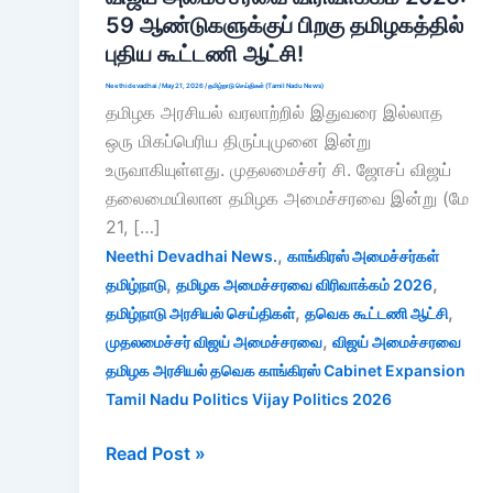
59 ஆண்டுகளுக்குப் பிறகு தமிழகத்தில்
புதிய கூட்டணி ஆட்சி!
Neethidevadhai
/
May 21, 2026
/
தமிழ்நாடு செய்திகள் (Tamil Nadu News)
தமிழக அரசியல் வரலாற்றில் இதுவரை இல்லாத
ஒரு மிகப்பெரிய திருப்புமுனை இன்று
உருவாகியுள்ளது. முதலமைச்சர் சி. ஜோசப் விஜய்
தலைமையிலான தமிழக அமைச்சரவை இன்று (மே
21, […]
,
Neethi Devadhai News.
காங்கிரஸ் அமைச்சர்கள்
,
,
தமிழ்நாடு
தமிழக அமைச்சரவை விரிவாக்கம் 2026
,
,
தமிழ்நாடு அரசியல் செய்திகள்
தவெக கூட்டணி ஆட்சி
,
முதலமைச்சர் விஜய் அமைச்சரவை
விஜய் அமைச்சரவை
தமிழக அரசியல் தவெக காங்கிரஸ் Cabinet Expansion
Tamil Nadu Politics Vijay Politics 2026
விஜய்
Read Post »
அமைச்சரவை