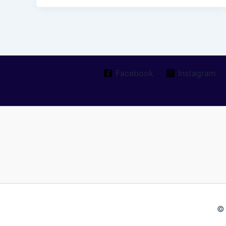
விரிவாக்கம்
2026:
59
ஆண்டுகளுக்குப்
பிறகு
Facebook
Instagram
தமிழகத்தில்
புதிய
கூட்டணி
ஆட்சி!
© 