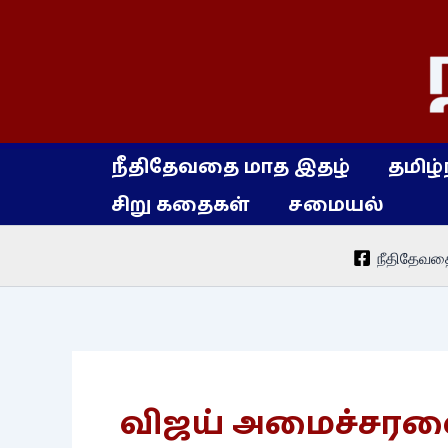
Skip
to
content
நீதிதேவதை மாத இதழ்
தமிழ்
சிறு கதைகள்
சமையல்
நீதிதேவத
விஜய் அமைச்சரவை