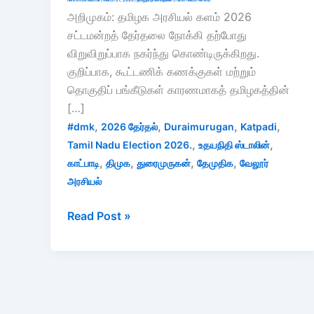
அறிமுகம்: தமிழக அரசியல் களம் 2026
சட்டமன்றத் தேர்தலை நோக்கி தற்போது
விறுவிறுப்பாக நகர்ந்து கொண்டிருக்கிறது.
குறிப்பாக, கூட்டணிக் கணக்குகள் மற்றும்
தொகுதிப் பங்கீடுகள் காரணமாகத் தமிழகத்தின்
[…]
,
,
,
,
#dmk
2026 தேர்தல்
Duraimurugan
Katpadi
,
,
Tamil Nadu Election 2026.
உதயநிதி ஸ்டாலின்
,
,
,
,
காட்பாடி
திமுக
துரைமுருகன்
தேமுதிக
வேலூர்
அரசியல்
துரைமுருகன்
Read Post »
காட்பாடி
தொகுதி
2026:
திமுகவில்
சீட்