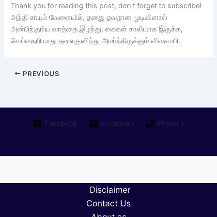
Thank you for reading this post, don't forget to subscribe!
அந்தி சாயும் வேளையில், தனது தவறான முடிவினால்
அன்பிற்குரிய வாத்தை இழந்து, கைகள் காலியாக இருக்க,
செய்வதறியாது தலைகுனிந்து அமர்ந்திருக்கும் விவசாயி.
PREVIOUS
Facebook
Instagram
Phone 1
Disclaimer
Contact Us
About as