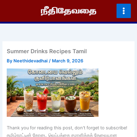
Skip
to
content
Summer Drinks Recipes Tamil
By
Neethidevadhai
/
March 9, 2026
Thank you for reading this post, don't forget to subscribe!
தமிழ்நாட்டின் கோடை வெப்பத்தை சமாளிக்கத் தேவையான