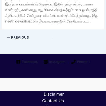
இயற்கை பானங்களின் தொகுப்பு. இதில் நுங்கு சர்பத், மசாலா
மோர், தர்பூசணி சாறு, எலுமிச்சை சர்பத் மற்றும் மாம்பழ ஸ்மூத்தி
ஆகியவற்றின் செய்முறை விளக்கப் படம் இடம்பெற்றுள்ளது. இது
neethidevadhai.com இணையதளத்தின் பிரத்யேகப் படம்.
PREVIOUS
Facebook
Instagram
Phone 1
Disclaimer
Contact Us