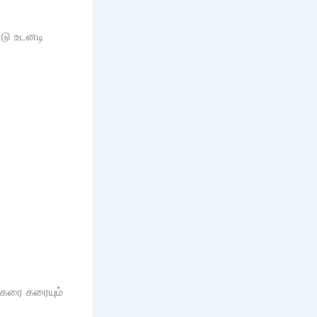
ோடு உடனடி
்க்கரை கரையும்