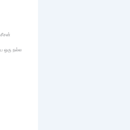
சீசன்
ிய ஒரு நல்ல