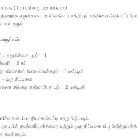
ை சர்பத் (Refreshing Lemonade)
 நிறைந்த எலுமிச்சை, உடலில் நோய் எதிர்ப்புச் சக்தியை அதிகரிப்பத
யையும் தரும்.
ருட்கள்:
ிய எலுமிச்சை பழம் – 1
ணீர் – 2 கப்
ஜா விதைகள் (ஊற வைத்தது) – 1 டீஸ்பூன்
பு – ஒரு சிட்டிகை
க்கரை அல்லது நன்னாரி சர்பத் – 2 டீஸ்பூன்
மிச்சையைப் பாதியாக வெட்டி சாறு பிழியவும்.
 ஜாடியில் தண்ணீர், சர்க்கரை மற்றும் ஒரு சிட்டிகை உப்பு சேர்த்து சர
ை கலக்கவும்.