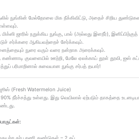
லில் நுங்கின் மேல்தோலை மிக நீக்கிவிட்டு, அதைச் சிறிய துண்டுகள
ள்ளவும்.
 மிக்ஸி ஜாரில் நறுக்கிய நுங்கு, பால் (அல்லது இளநீர்), இனிப்பிற்
்டுச் சர்க்கரை ஆகியவற்றைச் சேர்க்கவும்.
ைத்தையும் நுரை வரும் வரை நன்றாக அரைக்கவும்.
 கண்ணாடி குவளையில் ஊற்றி, மேலே ஏலக்காய் தூள் தூவி, ஐஸ் கட்
்த்துப் பரிமாறினால் சுவையான நுங்கு சர்பத் தயார்!
 ஜூஸ் (Fresh Watermelon Juice)
 90% நீர்ச்சத்து உள்ளது. இது வெயிலால் ஏற்படும் தாகத்தை உடனடியாகத
ண்டது.
ருட்கள்:
ையற்ற தர்பூசணி துண்டுகள் – 2 கப்