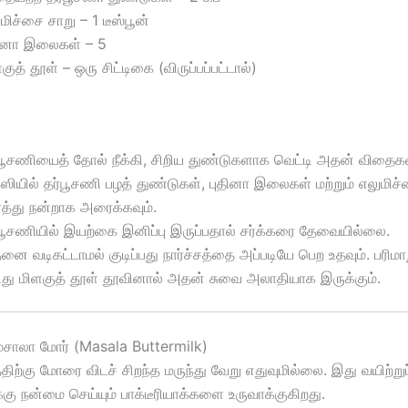
மிச்சை சாறு – 1 டீஸ்பூன்
தினா இலைகள் – 5
குத் தூள் – ஒரு சிட்டிகை (விருப்பப்பட்டால்)
பூசணியைத் தோல் நீக்கி, சிறிய துண்டுகளாக வெட்டி அதன் விதைகள
்ஸியில் தர்பூசணி பழத் துண்டுகள், புதினா இலைகள் மற்றும் எலுமிச
்த்து நன்றாக அரைக்கவும்.
பூசணியில் இயற்கை இனிப்பு இருப்பதால் சர்க்கரை தேவையில்லை.
ை வடிகட்டாமல் குடிப்பது நார்ச்சத்தை அப்படியே பெற உதவும். பரிமா
ிது மிளகுத் தூள் தூவினால் அதன் சுவை அலாதியாக இருக்கும்.
 மசாலா மோர் (Masala Buttermilk)
திற்கு மோரை விடச் சிறந்த மருந்து வேறு எதுவுமில்லை. இது வயிற்ற
க்கு நன்மை செய்யும் பாக்டீரியாக்களை உருவாக்குகிறது.