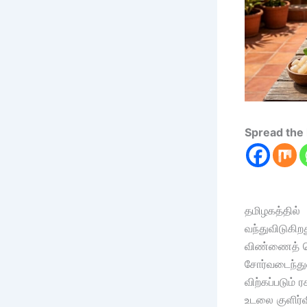
Spread the 
தமிழகத்தில்
வந்துவிடுகிற
விண்ணைத் தொட
சோர்வடைந்துவ
விற்கப்படும்
உடலை குளிர்வ