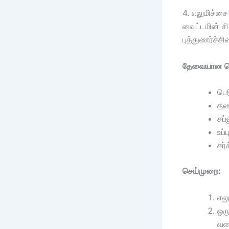
4. எலுமிச்ச
வைட்டமின் சி
புத்துணர்ச்சி
தேவையான பொ
பெர
தண்
சப்
உப்
சர்
செய்முறை:
எலு
ஒரு
வர