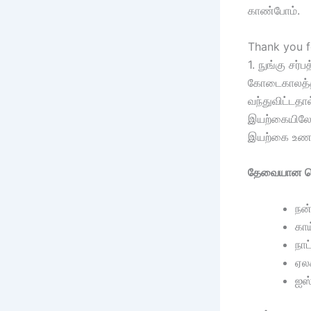
காண்போம்.
Thank you fo
1. நுங்கு சர்
கோடைகாலத்தின
வந்துவிட்
இயற்கையிலேயே
இயற்கை உண
தேவையான பொ
நன்
காய
நாட
ஏலக
ஐஸ