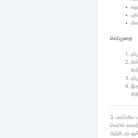
எலு
பு
மிள
செய்முறை:
தர்
மிக
சேர
தர்
இதன
சிற
3. பாரம்பரிய
வெயில் காலத்
ஆற்றி, குடலு