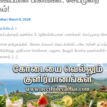
ம்!
adhai
/
March 9, 2026
க்கியம்
ப்பத்தைத் தணிக்க 5 ஆரோக்கியமான பானங்கள்: செய்முறை விளக
love தமிழகத்தில் கோடைக்காலம் தொடங்கிவிட்டாலே அக்னி நட்சத்த
விடுகிறது. குறிப்பாக சென்னை, மதுரை, வேலூர் போன்ற நகரங்களில்
்ணைத் […]