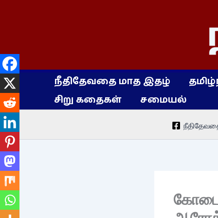
Skip
to
content
நீதிதேவதை மாத இதழ்
தமிழ்
சிறு கதைகள்
சமையல்
நீதிதேவத
கோடைக
ஆரோக்