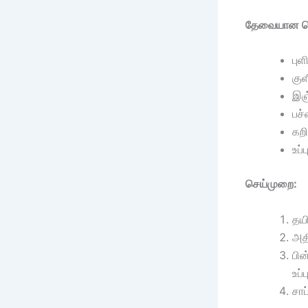
தேவையான பொ
புள
குள
இஞ்
பச்
கறி
உப
செய்முறை:
தயி
அதி
பின
உப்
சாப