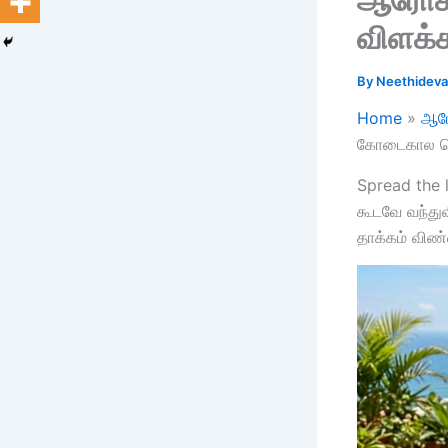
விளக்க
By
Neethidev
Home
ஆரோ
கோடைகால வெ
Spread the 
கூடவே வந்து
தாக்கம் விண