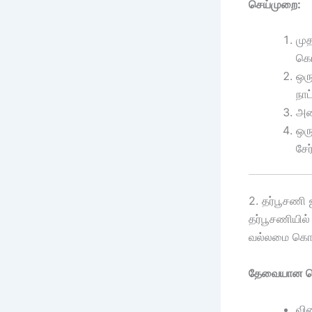
செய்முறை:
முத
கொ
ஒரு
நாட
அன
ஒரு
சேர
2. தர்பூசணி
தர்பூசணியில்
வல்லமை கொ
தேவையான பொ
வித