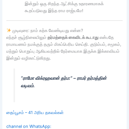
இன்றும் ஒரு சிறந்த ஆட்சிக்கு உதாரணமாகக்
கூறப்படுவது இந்த ராம ராஜ்யமே!
முடிவுரை: நாம் கற்க வேண்டியது என்ன?
எந்தச் சூழ்நிலையிலும்
தர்மத்தைக் கைவிடக் கூடாது
என்பதே
ராமாயணம் நமக்குத் தரும் மிகப்பெரிய செய்தி. குடும்பம், சமூகம்,
மற்றும் பொறுப்பு ஆகியவற்றில் நேர்மையாக இருக்க இக்காவியம்
இன்றும் வழிகாட்டுகிறது.
“ராமோ விக்ரஹவான் தர்ம:” – ராமர் தர்மத்தின்
வடிவம்.
தைப்பூசம் – 41 அரிய தகவல்கள்
channel on WhatsApp: