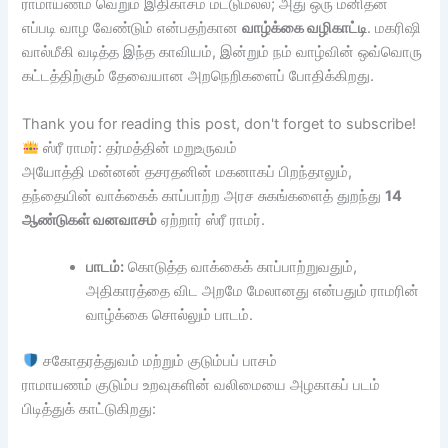
ராமாயணம் வெறும் இதிகாசம் மட்டுமல்ல; அது ஒரு மனிதன்
எப்படி வாழ வேண்டும் என்பதற்கான
வாழ்க்கை வழிகாட்டி
. மகரிஷி
வால்மீகி வடித்த இந்த காவியம், இன்றும் நம் வாழ்வின் ஒவ்வொரு
கட்டத்திற்கும் தேவையான அறநெறிகளைப் போதிக்கிறது.
Thank you for reading this post, don't forget to subscribe!
ஸ்ரீ ராமர்: தர்மத்தின் மறுஉருவம்
அயோத்தி மன்னன் தசரதனின் மகனாகப் பிறந்தாலும்,
தந்தையின் வாக்கைக் காப்பாற்ற அரச சுகங்களைத் துறந்து
14
ஆண்டுகள் வனவாசம்
ஏற்றார் ஸ்ரீ ராமர்.
பாடம்:
கொடுத்த வாக்கைக் காப்பாற்றுவதும்,
அதிகாரத்தை விட அறமே மேலானது என்பதும் ராமரின்
வாழ்க்கை சொல்லும் பாடம்.
சகோதரத்துவம் மற்றும் குடும்பப் பாசம்
ராமாயணம் குடும்ப உறவுகளின் வலிமையை அழகாகப் படம்
பிடித்துக் காட்டுகிறது: