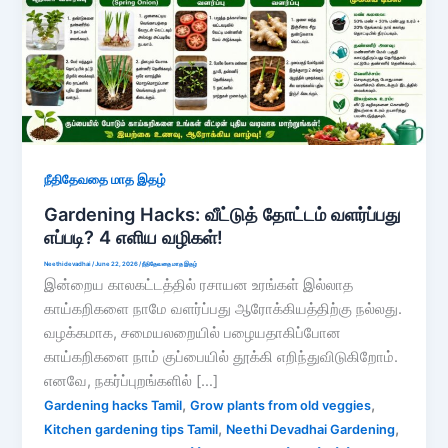
நீதிதேவதை மாத இதழ்
Gardening Hacks: வீட்டுத் தோட்டம் வளர்ப்பது
எப்படி? 4 எளிய வழிகள்!
Neethidevadhai
/
June 22, 2026
/
நீதிதேவதை மாத இதழ்
இன்றைய காலகட்டத்தில் ரசாயன உரங்கள் இல்லாத
காய்கறிகளை நாமே வளர்ப்பது ஆரோக்கியத்திற்கு நல்லது.
வழக்கமாக, சமையலறையில் பழையதாகிப்போன
காய்கறிகளை நாம் குப்பையில் தூக்கி எறிந்துவிடுகிறோம்.
எனவே, நகர்ப்புறங்களில் […]
,
,
Gardening hacks Tamil
Grow plants from old veggies
,
,
Kitchen gardening tips Tamil
Neethi Devadhai Gardening