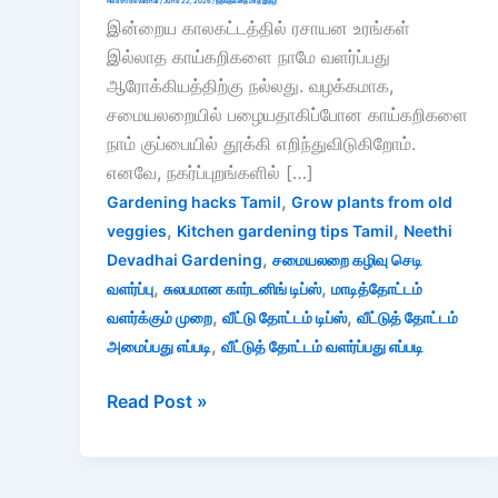
Neethidevadhai
/
June 22, 2026
/
நீதிதேவதை மாத இதழ்
இன்றைய காலகட்டத்தில் ரசாயன உரங்கள்
இல்லாத காய்கறிகளை நாமே வளர்ப்பது
ஆரோக்கியத்திற்கு நல்லது. வழக்கமாக,
சமையலறையில் பழையதாகிப்போன காய்கறிகளை
நாம் குப்பையில் தூக்கி எறிந்துவிடுகிறோம்.
எனவே, நகர்ப்புறங்களில் […]
,
Gardening hacks Tamil
Grow plants from old
,
,
veggies
Kitchen gardening tips Tamil
Neethi
,
Devadhai Gardening
சமையலறை கழிவு செடி
,
,
வளர்ப்பு
சுலபமான கார்டனிங் டிப்ஸ்
மாடித்தோட்டம்
,
,
வளர்க்கும் முறை
வீட்டு தோட்டம் டிப்ஸ்
வீட்டுத் தோட்டம்
,
அமைப்பது எப்படி
வீட்டுத் தோட்டம் வளர்ப்பது எப்படி
Gardening
Read Post »
Hacks:
வீட்டுத்
தோட்டம்