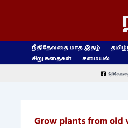
Skip
to
content
நீதிதேவதை மாத இதழ்
தமிழ்
சிறு கதைகள்
சமையல்
நீதிதேவத
Grow plants from old 