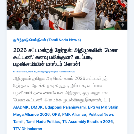
தமிழ்நாடு செய்திகள் (Tamil Nadu News)
2026 சட்டமன்றத் தேர்தல்: அதிமுகவின் ‘மெகா
கூட்டணி’ கனவு பலிக்குமா? எடப்பாடி
பழனிசாமியின் மாஸ்டர் பிளான்!
Neethidevadhai
/
March 22, 2026
/
தமிழ்நாடு செய்திகள் (Tamil Nadu News)
அறிமுகம் தமிழக அரசியல் களம் 2026 சட்டமன்றத்
தேர்தலை நோக்கி நகர்கிறது. குறிப்பாக, எடப்பாடி
பழனிசாமி தலைமையிலான அதிமுக, ஒரு வலுவான
‘மெகா கூட்டணி’ அமைக்க முயல்கிறது.இதனால், […]
,
,
,
,
AIADMK
DMDK
Edappadi Palaniswami
EPS vs MK Stalin
,
,
,
Mega Alliance 2026
OPS
PMK Alliance
Political News
,
,
,
Tamil.
Tamil Nadu Politics
TN Assembly Election 2026
TTV Dhinakaran