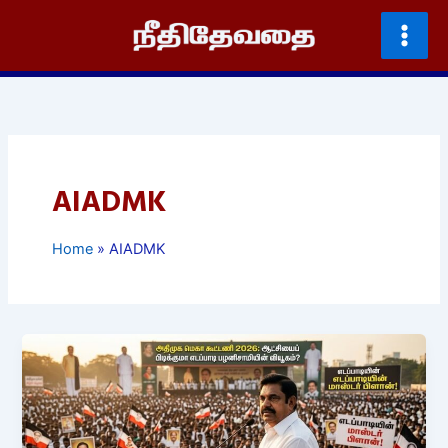
Skip
to
content
AIADMK
Home
AIADMK