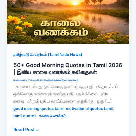
தமிழ்நாடு செய்திகள் (Tamil Nadu News)
50+ Good Morning Quotes in Tamil 2026
| இனிய காலை வணக்கம் கவிதைகள்
Neethidevadhai
/
February 19, 2026
/
தமிழ்நாடு செய்திகள் (Tamil Nadu News)
காலை என்பது ஒவ்வொரு நாளின் ஒரு புதிய தொடக்கம்.
ஒவ்வொரு காலையும் நமக்கு புதிய நம்பிக்கை, புதிய
கனவு, மற்றும் புதிய வாய்ப்புகளை தருகிறது. ஒரு […]
,
,
good morning quotes tamil
motivational quotes tamil
,
tamil quotes
காலை வணக்கம்
50+
Read Post »