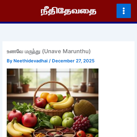
Skip
to
content
உணவே மருந்து (Unave Marunthu)
By
Neethidevadhai
/
December 27, 2025