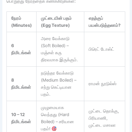
பொறுத்து நேரத்தைக் கணக்கிடுங்கள்:
நேரம்
முட்டையின் பதம்
எதற்குப்
(Minutes)
(Egg Texture)
பயன்படுத்தலாம்?
அரை வேக்காடு
6
(Soft Boiled) –
பிரெட் டோஸ்ட்
நிமிடங்கள்
மஞ்சள் கரு
திரவமாக இருக்கும்.
நடுத்தர வேக்காடு
8
(Medium Boiled) –
ராமன் நூடுல்ஸ்
நிமிடங்கள்
சற்று கெட்டியான
பதம்.
முழுமையாக
முட்டை தொக்கு,
10 – 12
வெந்தது (Hard
பிரியாணி,
நிமிடங்கள்
Boiled) – சரியான
முட்டை மசாலா
பதம்!