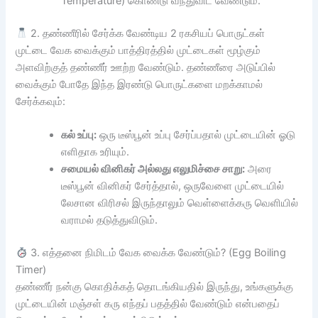
Temperature) கொண்டு வந்துவிட வேண்டும்.
2. தண்ணீரில் சேர்க்க வேண்டிய 2 ரகசியப் பொருட்கள்
முட்டை வேக வைக்கும் பாத்திரத்தில் முட்டைகள் மூழ்கும்
அளவிற்குத் தண்ணீர் ஊற்ற வேண்டும். தண்ணீரை அடுப்பில்
வைக்கும் போதே இந்த இரண்டு பொருட்களை மறக்காமல்
சேர்க்கவும்:
கல் உப்பு:
ஒரு டீஸ்பூன் உப்பு சேர்ப்பதால் முட்டையின் ஓடு
எளிதாக உரியும்.
சமையல் வினிகர் அல்லது எலுமிச்சை சாறு:
அரை
டீஸ்பூன் வினிகர் சேர்த்தால், ஒருவேளை முட்டையில்
லேசான விரிசல் இருந்தாலும் வெள்ளைக்கரு வெளியில்
வராமல் தடுத்துவிடும்.
3. எத்தனை நிமிடம் வேக வைக்க வேண்டும்? (Egg Boiling
Timer)
தண்ணீர் நன்கு கொதிக்கத் தொடங்கியதில் இருந்து, உங்களுக்கு
முட்டையின் மஞ்சள் கரு எந்தப் பதத்தில் வேண்டும் என்பதைப்